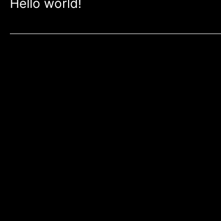
Hello world!